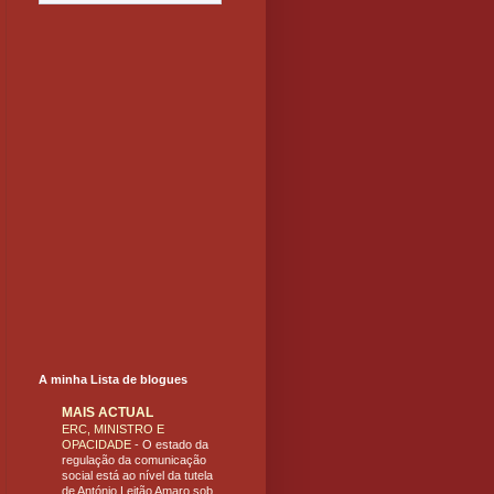
A minha Lista de blogues
MAIS ACTUAL
ERC, MINISTRO E
OPACIDADE
-
O estado da
regulação da comunicação
social está ao nível da tutela
de António Leitão Amaro sob