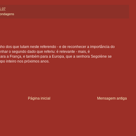
1.07
ondagens
ho dos que lutam neste referendo - e de reconhecer a importância do
nhar o segundo dado que referiu: é relevante - mais, é
a a França, e também para a Europa, que a senhora Segolène se
mpo inteiro nos próximos anos.
Página inicial
Mensagem antiga