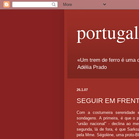
portuga
«Um trem de ferro é uma c
Adélia Prado
26.1.07
SEGUIR EM FREN
Com a costumeira serenidade 
sondagens. A primeira, é que o 
"união nacional" - declina ao 
segunda, lá de fora, é que Sarko
pela Mme. Ségolène, uma proto-Bl