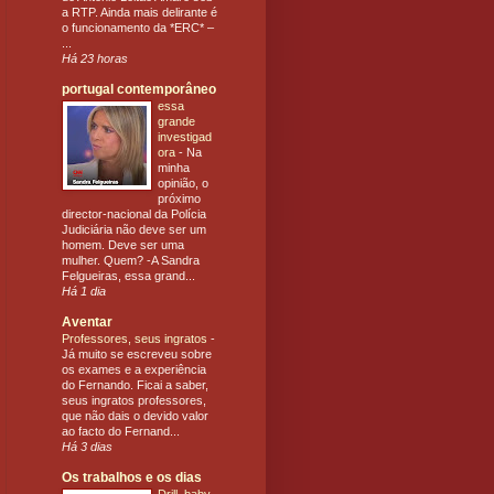
a RTP. Ainda mais delirante é
o funcionamento da *ERC* –
...
Há 23 horas
portugal contemporâneo
essa
grande
investigad
ora
-
Na
minha
opinião, o
próximo
director-nacional da Polícia
Judiciária não deve ser um
homem. Deve ser uma
mulher. Quem? -A Sandra
Felgueiras, essa grand...
Há 1 dia
Aventar
Professores, seus ingratos
-
Já muito se escreveu sobre
os exames e a experiência
do Fernando. Ficai a saber,
seus ingratos professores,
que não dais o devido valor
ao facto do Fernand...
Há 3 dias
Os trabalhos e os dias