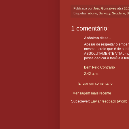
Publicada por
João Gonçalves
à(s)
26.
Etiquetas:
aborto
,
Sarkozy
,
Ségolène
,
S
1 comentário:
Anónimo disse...
Apesar de respeitar o empen
mesmo - creio que é de subli
ABSOLUTAMENTE VITAL - par
possa dedicar à família a te
Bem Pelo Contrário
2:42 a.m.
Enviar um comentário
Mensagem mais recente
Subscrever:
Enviar feedback (Atom)