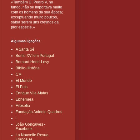
«Também D. Pedro V, no
fundo, não se importava muito
com os homens da sua época;
exceptuando muito poucos,
sabia serem uns cretinos da
pior espécie.»
Algumas ligações
A Santa Sé
Bento XVI em Portugal
Bernard Henri-Lévy
Biblio-História
CM
El Mundo
El País
Enrique Vila-Matas
Ephemera
Filosofia
Fundação António Quadros
i
João Gonçalves -
Facebook
La Nouvelle Revue
Française