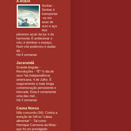
A RODA
Sonhar
-
Sonhar é
transportar
-se em
asas de
ouro e aço
Aos
páramos azuis da luz e da
harmonia; É ambicionar o
céu; é dominar o espaço,
Num vôo poderoso e audaz
da ...
Há 4 semanas
Jacarandá
Grande Angular -
Revoluções
-
*É* *o dia de
ouro *da Independência
americana. 4 de Julho. É
seguramente a mais longa
comemoração persistente e
intocada. Esta é certamente
uma das mel...
Há 5 semanas
Causa Nossa
Não concordo (56): Contra a
isenção de IVA no "cabaz
alimentar"
-
Tal como
Henrique Carmona da Mota -
que foi um prestigiado