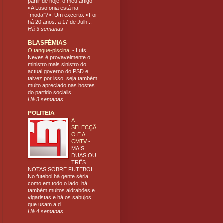
partir de hoje, o meu artigo
«A Lusofonia está na
“moda”?». Um excerto: «Foi
há 20 anos: a 17 de Julh...
Há 3 semanas
BLASFÉMIAS
O tanque-piscina.
-
Luís
Neves é provavelmente o
ministro mais sinistro do
actual governo do PSD e,
talvez por isso, seja também
muito apreciado nas hostes
do partido socialis...
Há 3 semanas
POLITEIA
A
SELECÇÃ
O E A
CMTV
-
MAIS
DUAS OU
TRÊS
NOTAS SOBRE FUTEBOL
No futebol há gente séria
como em todo o lado, há
também muitos aldrabões e
vigaristas e há os sabujos,
que usam a d...
Há 4 semanas