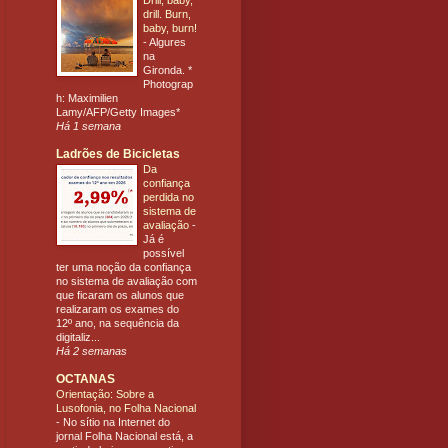
Drill, baby,
drill. Burn,
baby, burn!
-
Algures
na
Gironda. *
Photograp
h: Maximilien
Lamy/AFP/Getty Images*
Há 1 semana
Ladrões de Bicicletas
Da
confiança
perdida no
sistema de
avaliação
-
Já é
possível
ter uma noção da confiança
no sistema de avaliação com
que ficaram os alunos que
realizaram os exames do
12º ano, na sequência da
digitaliz...
Há 2 semanas
OCTANAS
Orientação: Sobre a
Lusofonia, no Folha Nacional
-
No sítio na Internet do
jornal Folha Nacional está, a